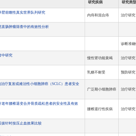
研究疾病
研究类
单臂前瞻性真实世界队列研究
内痔和混合痔
治疗研究
结直肠肿瘤筛查中的有效性分析
诊断准确
者中研究
慢性肾功能衰竭
治疗研究
乳糖不耐受
预防研究
R-T细胞治疗复发或难治性小细胞肺癌（SCLC）患者安全
广泛期小细胞肺癌
治疗研究
疗老年腰椎退变合并骨质疏松患者的安全性及有效
腰椎退行性疾病
治疗研究
后拔针时按压止血效果比较