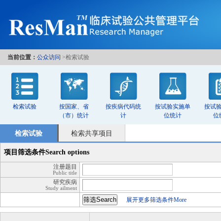
当前位置：
公众访问
>检索试验
检索试验
按国家、省
按疾病代码统
按试验实施单
按试
（市）统计
计
位统计
位
检索试验
检索共享项目
项目筛选条件
Search options
注册题目
Public title
研究疾病
Study ailment
展开更多筛选条件More