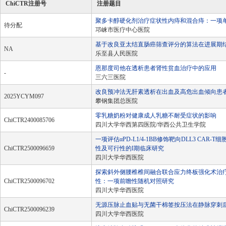
ChiCTR注册号
注册题目
聚多卡醇硬化剂治疗症状性内痔和混合痔：一项
待分配
邛崃市医疗中心医院
基于改良亚太结直肠癌筛查评分的算法在进展期
NA
乐至县人民医院
恩那度司他在透析患者肾性贫血治疗中的应用
-
三六三医院
改良预冲法无肝素透析在出血及高危出血倾向患
2025YCYM097
攀钢集团总医院
零乳糖奶粉对健康成人乳糖不耐受症状的影响
ChiCTR2400085706
四川大学华西第四医院/华西公共卫生学院
一项评估αPD-L1/4-1BB修饰靶向DLL3 CA
ChiCTR2500096659
性及可行性的I期临床研究
四川大学华西医院
探索斜外侧腰椎椎间融合联合应力终板强化术治
ChiCTR2500096702
性：一项前瞻性随机对照研究
四川大学华西医院
无源压脉止血贴与无菌干棉签按压法在静脉穿刺
ChiCTR2500096239
四川大学华西医院