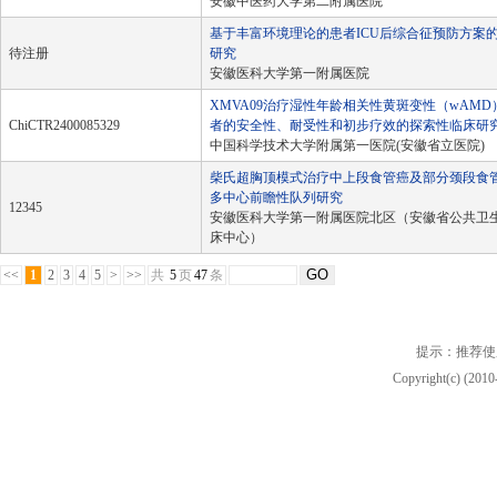
安徽中医药大学第二附属医院
基于丰富环境理论的患者ICU后综合征预防方案
待注册
研究
安徽医科大学第一附属医院
XMVA09治疗湿性年龄相关性黄斑变性（wAMD
ChiCTR2400085329
者的安全性、耐受性和初步疗效的探索性临床研
中国科学技术大学附属第一医院(安徽省立医院)
柴氏超胸顶模式治疗中上段食管癌及部分颈段食
多中心前瞻性队列研究
12345
安徽医科大学第一附属医院北区（安徽省公共卫
床中心）
<<
1
2
3
4
5
>
>>
共
5
页
47
条
提示：推荐使
Copyright(c) (