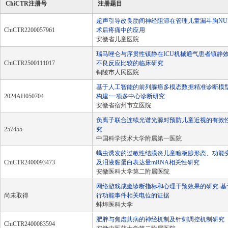
ChiCTR注册号
注册题目
超声引导改良肋间神经阻滞在管理儿童漏斗胸NU
ChiCTR2200057961
术后疼痛中的应用
安徽省儿童医院
瑞马唑仑与序贯性镇静在ICU机械通气患者镇静
ChiCTR2500111017
不良反应比较的临床研究
铜陵市人民医院
基于人工智能的前列腺癌多模态数据精准诊断模
2024AH050704
构建:一项多中心诊断研究
安徽省宿州市立医院
负离子联合连续光谱光源对预防儿童近视的有效
257455
究
中国科学技术大学附属第一医院
螨虫诱发的过敏性结膜炎儿童睑板腺形态、功能
ChiCTR2400093473
及泪液黏蛋白表达量mRNA相关性研究
安徽医科大学第二附属医院
网络游戏成瘾诊断指标和心理干预效果的研究-基
尚未取得
行功能事件相关电位的证据
蚌埠医科大学
肥胖与焦虑共病的神经机制及针刺调控机制研究
ChiCTR2400083594