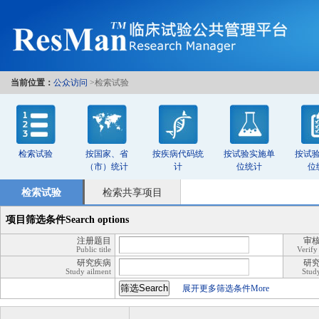
当前位置：
公众访问
>检索试验
检索试验
按国家、省
按疾病代码统
按试验实施单
按试
（市）统计
计
位统计
位
检索试验
检索共享项目
项目筛选条件
Search options
注册题目
审
Public title
Verify 
研究疾病
研
Study ailment
Stud
展开更多筛选条件More