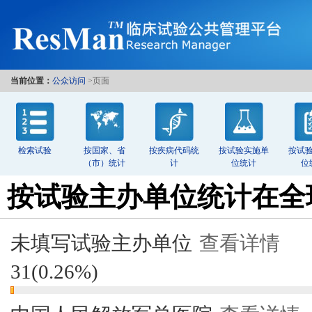
当前位置：
公众访问
>页面
检索试验
按国家、省
按疾病代码统
按试验实施单
按试
（市）统计
计
位统计
位
按试验主办单位统计在全
未填写试验主办单位
查看详情
31
(
0.26%
)