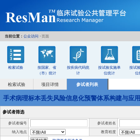
当前位置：
公众访问
>页面
检索试验
按国家、省
按疾病代码统
按试验实施单
按试
（市）统计
计
位统计
位
检索试验
项目详情
参试者列表
手术病理标本丢失风险信息化预警体系构建与应
参试者筛选
参试者编号
参试者姓名
纳入地点
教育程度