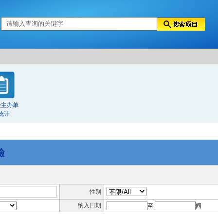
验主办单
统计
驗
性别
纳入日期
至
间