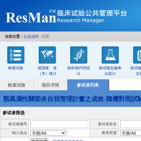
当前位置：
公众访问
>页面
检索试验
按国家、省
按疾病代码统
按试验实施单
按试
（市）统计
计
位统计
位
检索试验
项目详情
参试者列表
類風濕性關節炎自我管理計畫之成效-隨機對照試
参试者筛选
参试者编号
参试者姓名
纳入地点
教育程度