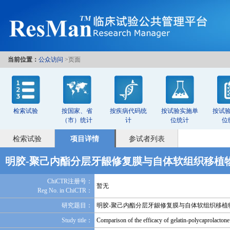
当前位置：
公众访问
>页面
检索试验
按国家、省
按疾病代码统
按试验实施单
按试
（市）统计
计
位统计
位
检索试验
项目详情
参试者列表
明胶-聚己内酯分层牙龈修复膜与自体软组织移植
ChiCTR注册号：
暂无
Reg No. in ChiCTR：
研究题目：
明胶-聚己内酯分层牙龈修复膜与自体软组织移植
Study title：
Comparison of the efficacy of gelatin-polycaprolactone